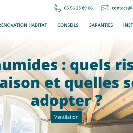
05 56 23 89 66
contact@l
RÉNOVATION HABITAT
CONSEILS
GARANTIES
INS
umides : quels ri
aison et quelles s
adopter ?
Ventilation