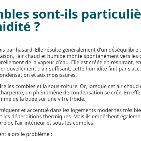
bles sont-ils particul
idité ?
s par hasard. Elle résulte généralement d’un déséquilibre en
e maison, l’air chaud et humide monte spontanément vers les
ellement de la vapeur d’eau. Elle est créée en respirant, e
enouvellement d’air suffisant, cette humidité finit par s’ac
ondensation et aux moisissures.
dre les combles et la sous-toiture. Or, lorsque cet air cha
la charpente, un phénomène de condensation se crée. En effe
me de la buée sur une vitre froide.
réquent et accentué dans les logements modernes très biens
nt les déperditions thermiques. Mais ils empêchent égaleme
é de l’air intérieur et sous les combles.
nt alors le problème :